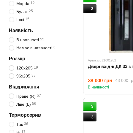
12
Magda
3
25
Булат
15
Інші
Наявність
55
В наявності
6
Немає в наявності
Розмір
Артикул: 21001932
Двері вхідні ДК 33 
19
120х205
38
96х205
38 000 грн
43 000 г
Відкривання
В наявності
57
Праве (R)
56
Ліве (L)
3
Терморозрив
3
36
Так
17
Ні