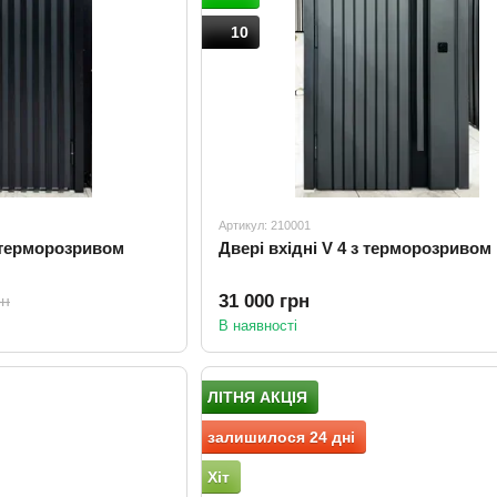
10
Артикул: 210001
з терморозривом
Двері вхідні V 4 з терморозривом
31 000 грн
рн
В наявності
ЛІТНЯ АКЦІЯ
залишилося 24 дні
Хіт