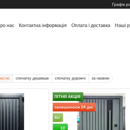
Графік р
ро нас
Контактна інформація
Оплата і доставка
Наші р
Обмін та повернення
Інформація
Новини та акції
ністю
спочатку дешевше
спочатку дорожчі
за назвою
ЛІТНЯ АКЦІЯ
залишилося 24 дні
Хіт
10