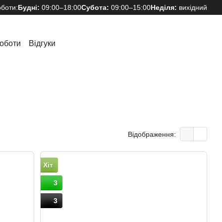
оботи:
Будні:
09:00–18:00
Субота:
09:00–15:00
Неділя:
вихідний
оботи
Відгуки
Відображення:
Хіт
3
3