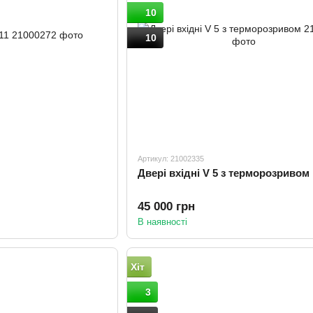
10
10
Артикул: 21002335
Двері вхідні V 5 з терморозривом
45 000 грн
В наявності
Хіт
3