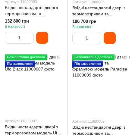
Артикул: 11000003
Артикул: 11000005
Вхідні нестандартні двері з
Вхідні нестандартні двері з
терморозривом та
терморозривом та
покриттям Lampre модель
фрамугою модель
132 800 грн
186 700 грн
Desire
Revolution
В наявності
В наявності
Безкоштовна доставка
Безкоштовна доставка
Під замовлення
Під замовлення
Артикул: 11000007
Артикул: 11000009
Вхідні нестандартні двері з
Вхідні нестандартні двері з
терморозривом модель Ufo
терморозривом та