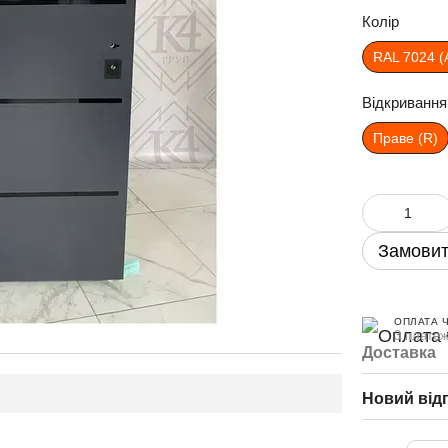
Колір
RAL 7024 (
Відкривання
Праве (R)
Замовит
ОПЛАТА 
3 платеж
Доставка
Новий від