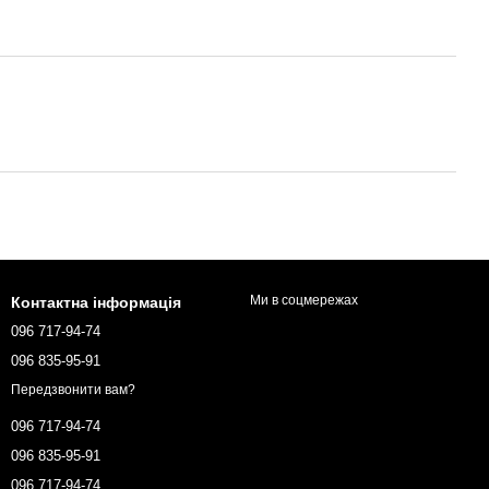
Ми в соцмережах
Контактна інформація
096 717-94-74
096 835-95-91
Передзвонити вам?
096 717-94-74
096 835-95-91
096 717-94-74