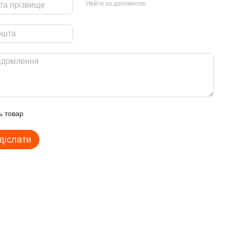
Увійти за допомогою
ь товар
діслати