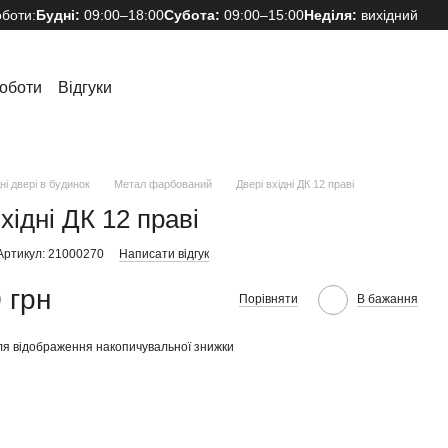
оботи:
Будні:
09:00–18:00
Субота:
09:00–15:00
Неділя:
вихідний
оботи
Відгуки
ні двері в будинок
Метал фарбований
Двері вхідні ДК 12 праві
хідні ДК 12 праві
Артикул: 21000270
Написати відгук
 грн
Порівняти
В бажання
я відображення накопичувальної знижки