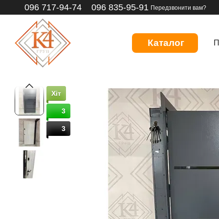
096 717-94-74
096 835-95-91
Перейти до основного контенту
Передзвонити вам?
Каталог
П
Хіт
3
3