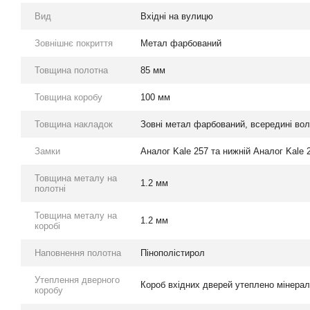
Вид
Вхідні на вулицю
Зовнішнє покриття
Метал фарбований
Товщина полотна
85 мм
Товщина коробу
100 мм
Товщина накладок
Зовні метал фарбований, всередині во
Замки
Аналог Kale 257 та нижній Аналог Kale 
Товщина металу на
1.2 мм
полотні
Товщина металу на
1.2 мм
коробі
Наповнення полотна
Пінополістирол
Утеплення дверного
Короб вхідних дверей утеплено мінера
коробу