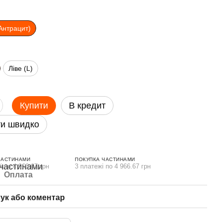
Антрацит)
Ліве (L)
Купити
В кредит
и швидко
ЧАСТИНАМИ
ПОКУПКА ЧАСТИНАМИ
і по 4 966.67 грн
3 платежі по 4 966.67 грн
Оплата
гук або коментар