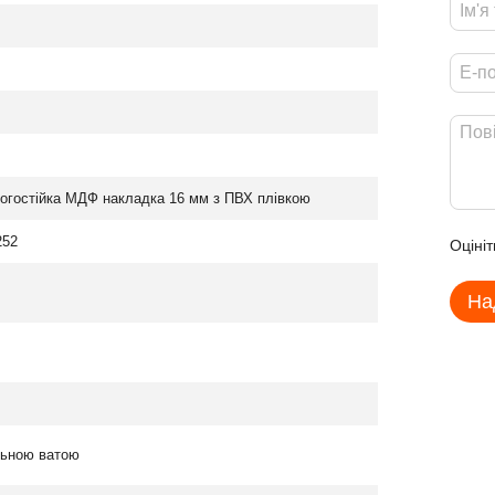
логостійка МДФ накладка 16 мм з ПВХ плівкою
252
Оцініт
На
льною ватою