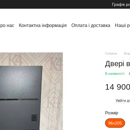
Графік р
ро нас
Контактна інформація
Оплата і доставка
Наші р
Обмін та повернення
Інформація
Новини та акції
Головна
Вхід
Двері в
В наявності
14 900
Увійти
дл
%
Розмір
96х205