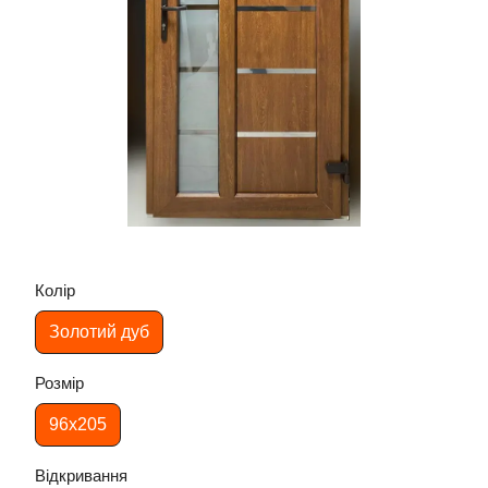
Колір
Золотий дуб
Розмір
96х205
Відкривання