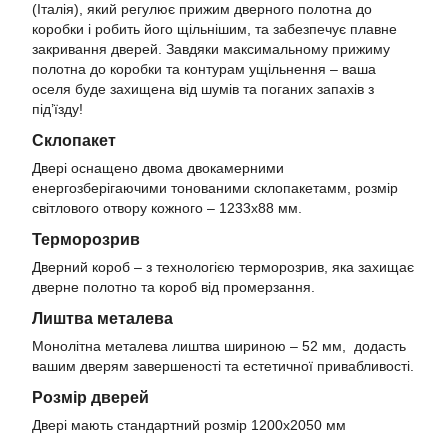
(Італія), який регулює прижим дверного полотна до
коробки і робить його щільнішим, та забезпечує плавне
закривання дверей. Завдяки максимальному прижиму
полотна до коробки та контурам ущільнення – ваша
оселя буде захищена від шумів та поганих запахів з
під’їзду!
Склопакет
Двері оснащено двома двокамерними
енергозберігаючими тонованими склопакетамм, розмір
світлового отвору кожного – 1233х88 мм.
Терморозрив
Дверний короб – з технологією терморозрив, яка захищає
дверне полотно та короб від промерзання.
Лиштва металева​
Монолітна металева лиштва шириною – 52 мм, додасть
вашим дверям завершеності та естетичної привабливості.
Розмір дверей
Двері мають стандартний розмір 1200х2050 мм