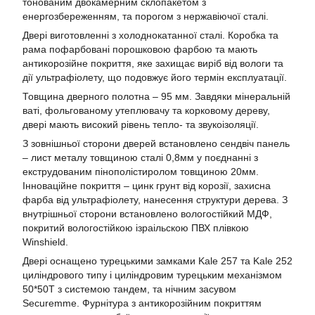
тонованим двокамерним склопакетом з
енергозбереженням, та порогом з нержавіючої сталі.
Двері виготовленні з холоднокатанної сталі. Коробка та
рама пофарбовані порошковою фарбою та мають
антикорозійне покриття, яке захищає виріб від вологи та
дії ультрафіолету, що подовжує його термін експлуатації.
Товщина дверного полотна – 95 мм. Завдяки мінеральній
ваті, фольгованому утеплювачу та корковому дереву,
двері мають високий рівень тепло- та звукоізоляції.
З зовнішньої сторони дверей встановлено сендвіч панель
– лист металу товщиною сталі 0,8мм у поєднанні з
екструдованим пінополістиролом товщиною 20мм.
Інноваційне покриття – цинк грунт від корозії, захисна
фарба від ультрафіолету, нанесення структури дерева. З
внутрішньої сторони встановлено вологостійкий МДФ,
покритий вологостійкою ізраільскою ПВХ плівкою
Winshield.
Двері оснащено турецькими замками Kale 257 та Kale 252
циліндрового типу і циліндровим турецьким механізмом
50*50T з системою тандем, та нічним засувом
Securemme. Фурнітура з антикорозійним покриттям