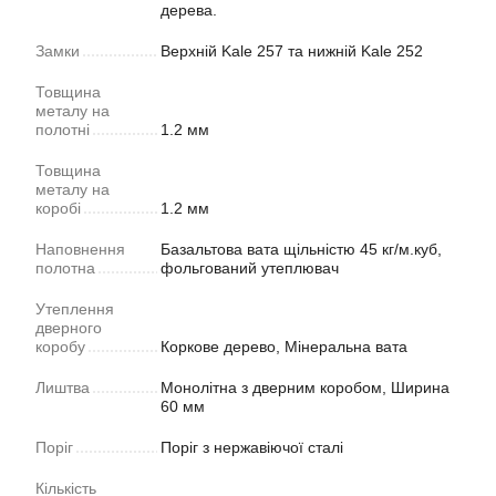
дерева.
Замки
Верхній Kale 257 та нижній Kale 252
Товщина
металу на
полотні
1.2 мм
Товщина
металу на
коробі
1.2 мм
Наповнення
Базальтова вата щільністю 45 кг/м.куб,
полотна
фольгований утеплювач
Утеплення
дверного
коробу
Коркове дерево, Мінеральна вата
Лиштва
Монолітна з дверним коробом, Ширина
60 мм
Поріг
Поріг з нержавіючої сталі
Кількість