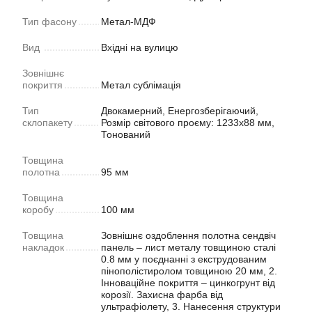
Тип фасону
Метал-МДФ
Вид
Вхідні на вулицю
Зовнішнє
покриття
Метал сублімація
Тип
Двокамерний, Енергозберігаючий,
склопакету
Розмір світового проєму: 1233х88 мм,
Тонований
Товщина
полотна
95 мм
Товщина
коробу
100 мм
Товщина
Зовнішнє оздоблення полотна сендвіч
накладок
панель – лист металу товщиною сталі
0.8 мм у поєднанні з екструдованим
пінополістиролом товщиною 20 мм, 2.
Інноваційне покриття – цинкогрунт від
корозії. Захисна фарба від
ультрафіолету, 3. Нанесення структури