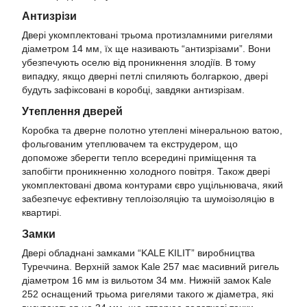
Антизрізи
Двері укомплектовані трьома протизламними ригелями
діаметром 14 мм, їх ще називають “антизрізами”. Вони
убезпечують оселю від проникнення злодіїв. В тому
випадку, якщо дверні петлі спиляють болгаркою, двері
будуть зафіксовані в коробці, завдяки антизрізам.
Утеплення дверей
Коробка та дверне полотно утеплені мінеральною ватою,
фольгованим утеплювачем та екструдером, що
допоможе зберегти тепло всередині приміщення та
запобігти проникненню холодного повітря. Також двері
укомплектовані двома контурами євро ущільнювача, який
забезпечує ефективну теплоізоляцію та шумоізоляцію в
квартирі.
Замки
Двері обладнані замками “KALE KILIT” виробництва
Туреччина. Верхній замок Kale 257 має масивний ригель
діаметром 16 мм із вильотом 34 мм. Нижній замок Kale
252 оснащений трьома ригелями такого ж діаметра, які