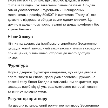
висуваються на 34 мм, що створює додаткові точки
фіксації та підвищує загальний рівень безпеки. Обидва
замки укомплектовані турецькими циліндровими
механізмами розміру 50х50Т із системою “Тандем”, яка
дозволяє відкривати обидва замки одним ключем. Це
зручно в щоденному користуванні та додає комфорту без
втрати безпеки.
Нічний засув
Нічник на дверях від італійського виробника Securemme –
це додатковий замок, який закривається тільки з середини
приміщення, з зовнішньої сторони до нього доступу
немає.
Фурнітура
Форма дверної фурнітури квадратна, що надає дверям
елегантності та стилю! Двері укомплектовані ручкою на
розетці типу Smart Квадро з гальванічним покриттям, що
захищає виріб від дії ультрафіолетового випромінювання
та впливу погодніх умов.
Регулятор притвору
На дверях встановлений регулятор притвору Securemme