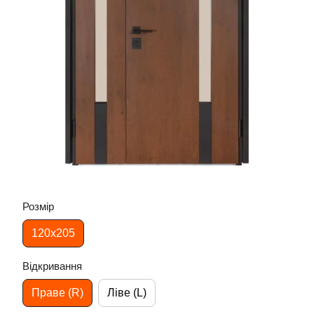
Розмір
120х205
Відкривання
Праве (R)
Ліве (L)