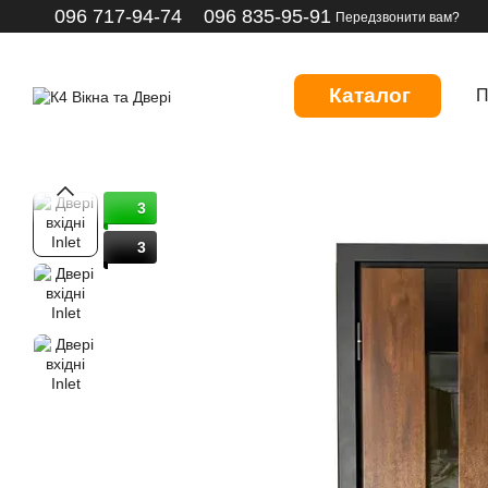
096 717-94-74
096 835-95-91
Перейти до основного контенту
Передзвонити вам?
Каталог
П
3
3