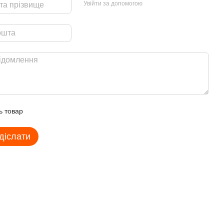
Увійти за допомогою
ь товар
діслати