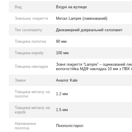
Вид
Вхідні на вулицю
Зовнішнє покриття
Метал Lampre (ламінований)
Тип склопакету
Двокамерний дзеркальний склопакет
Товщина полотна
90 мм
Товщина коробу
100 мм
Зовні покриття “Lampre” – оцинкований ли
Товщина накладок
вологостійка МДФ накладка 10 мм з ПВХ 
Замки
Аналог Kale
Товщина металу на
1.2 мм
полотні
Товщина металу на
1.5 мм
коробі
Наповнення
Пінополістирол
полотна