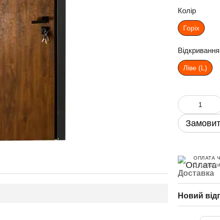
Колір
Горіх
Відкривання
Ліве (L)
Замовит
ОПЛАТА 
3 платеж
Доставка
Новий від