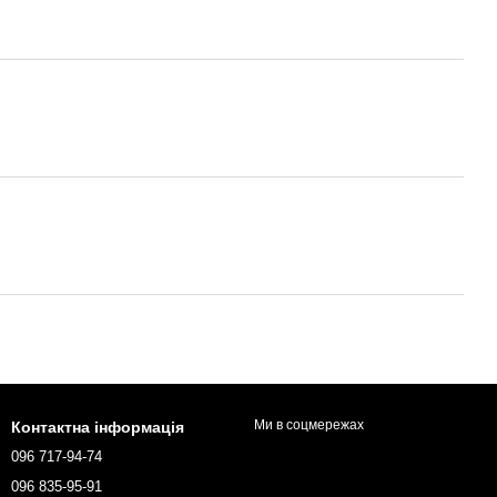
Ми в соцмережах
Контактна інформація
096 717-94-74
096 835-95-91