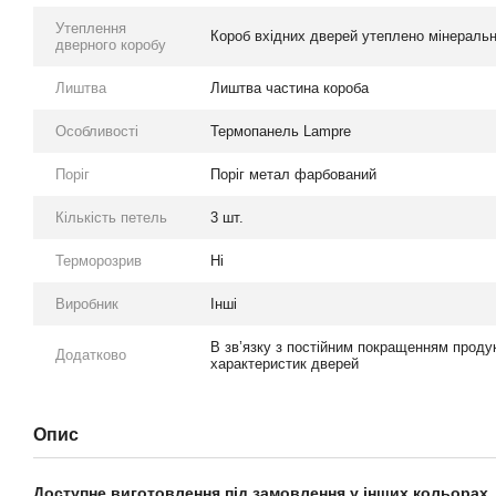
Утеплення
Короб вхідних дверей утеплено мінераль
дверного коробу
Лиштва
Лиштва частина короба
Особливості
Термопанель Lampre
Поріг
Поріг метал фарбований
Кількість петель
3 шт.
Терморозрив
Ні
Виробник
Інші
В зв’язку з постійним покращенням продук
Додатково
характеристик дверей
Опис
Доступне виготовлення під замовлення у інших кольорах.