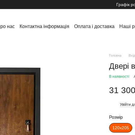
Графік р
ро нас
Контактна інформація
Оплата і доставка
Наші р
Обмін та повернення
Інформація
Новини та акції
Головна
Вхід
Двері в
В наявності
31 300
Увійти
дл
%
Розмір
120х205