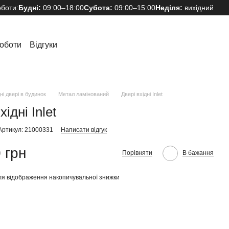
оботи:
Будні:
09:00–18:00
Субота:
09:00–15:00
Неділя:
вихідний
оботи
Відгуки
ні двері в будинок
Метал ламінований
Двері вхідні Inlet
хідні Inlet
Артикул: 21000331
Написати відгук
 грн
Порівняти
В бажання
я відображення накопичувальної знижки