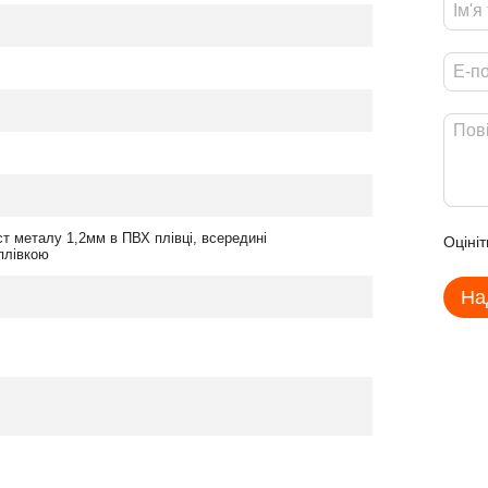
ст металу 1,2мм в ПВХ плівці, всередині
Оцініт
плівкою
На