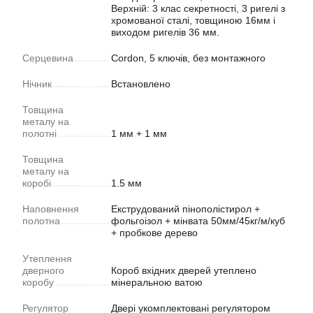
Верхній: 3 клас секретності, 3 ригелі з
хромованої сталі, товщиною 16мм і
виходом ригелів 36 мм.
Серцевина
Cordon, 5 ключів, без монтажного
Нічник
Встановлено
Товщина
металу на
полотні
1 мм + 1 мм
Товщина
металу на
коробі
1.5 мм
Наповнення
Екструдований пінополістирол +
полотна
фольгоізол + мінвата 50мм/45кг/м/куб
+ пробкове дерево
Утеплення
дверного
Короб вхідних дверей утеплено
коробу
мінеральною ватою
Регулятор
Двері укомплектовані регулятором