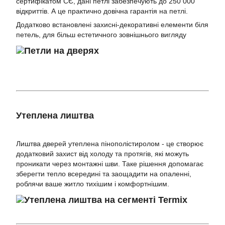
сертифікатом СЄ, дані петлі забезпечують до 250 000
відкриттів. А це практично довічна гарантія на петлі.
Додатково встановлені захисні-декоративні елементи біля
петель, для більш естетичного зовнішнього вигляду
Утеплена лиштва
Лиштва дверей утеплена пінополістиролом - це створює
додатковий захист від холоду та протягів, які можуть
проникати через монтажні шви. Таке рішення допомагає
зберегти тепло всередині та заощадити на опаленні,
роблячи ваше житло тихішим і комфортнішим.