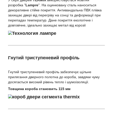
У серії дверей
TERMIX
використовується новітня
розробка "
Lampre
". На оцинковану сталь наноситься
декоративне стійке покриття. Антивандальна ПВХ плівка
захищає двері від перегріву на сонці та деформації при
перепадах температур. Дане покриття екологічне і
довговічне, ідеально захищає метал від корозії
Гнутий триступеневий профіль
Гнутий триступеневий профіль забезпечує щільне
прилягання дверного полотна до короба, завдяки чуму
досягається високий рівень тепло і шумоізоляції.
Товщина короба становить 115 мм