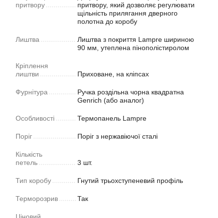
притвору
притвору, який дозволяє регулювати
щільність прилягання дверного
полотна до коробу
Лиштва
Лиштва з покриття Lampre шириною
90 мм, утеплена пінополістиролом
Кріплення
лиштви
Приховане, на кліпсах
Фурнітура
Ручка роздільна чорна квадратна
Genrich (або аналог)
Особливості
Термопанель Lampre
Поріг
Поріг з нержавіючої сталі
Кількість
петель
3 шт.
Тип коробу
Гнутий трьохступеневий профіль
Терморозрив
Так
Ціновий