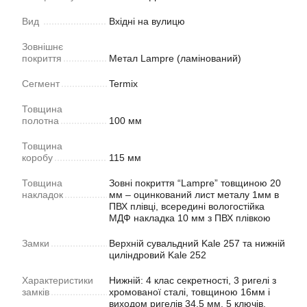
Вид
Вхідні на вулицю
Зовнішнє
покриття
Метал Lampre (ламінований)
Сегмент
Termix
Товщина
полотна
100 мм
Товщина
коробу
115 мм
Товщина
Зовні покриття “Lampre” товщиною 20
накладок
мм – оцинкований лист металу 1мм в
ПВХ плівці, всередині вологостійка
МДФ накладка 10 мм з ПВХ плівкою
Замки
Верхній сувальдний Kale 257 та нижній
циліндровий Kale 252
Характеристики
Нижній: 4 клас секретності, 3 ригелі з
замків
хромованої сталі, товщиною 16мм і
виходом ригелів 34,5 мм. 5 ключів.