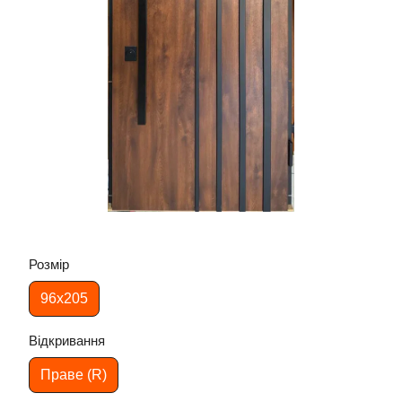
Розмір
96х205
Відкривання
Праве (R)