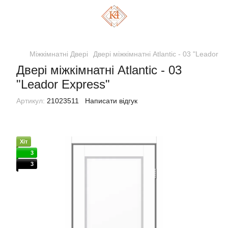
Міжкімнатні Двері
Двері міжкімнатні Atlantic - 03 "Leador E
Двері міжкімнатні Atlantic - 03
"Leador Express"
Артикул:
21023511
Написати відгук
Хіт
3
3