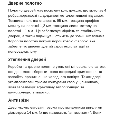
Дверне полотно
Полотно дверей має посилену конструкцію, що включає 4
ребра жорсткості та додаткові металеві кишені під замок.
Товщина полотна становить 95 мм, товщина профіля
металу на полотні 1,2 мм, товщина листа металу на
полотні – 1 мм . Це забезпечує міцність та стабільність
дверей, а також підвищує її стійкість до зовнішніх впливів.
Короб та полотно покриті порошковою фарбою яка
забезпечує дверям довгий строк експлуатації та
попереджає іржу.
Утеплення дверей
Коробка та дверне полотно утеплені мінеральною ватою,
що допоможе зберегти тепло всередині приміщення та
запобігти проникненню холодного повітря. Також двері
укомплектовані трьома контурами євро ущільнювача,
який забезпечує ефективну теплоізоляцію та
шумоізоляцію в квартирі.
Антизрізи
Двері укомплектовані трьома протизламними ригелями
діаметром 14 мм, їх ще називають “антизрізами”. Вони