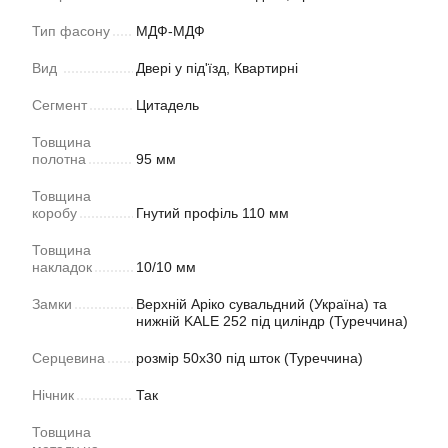
Тип фасону
МДФ-МДФ
Вид
Двері у під'їзд, Квартирні
Сегмент
Цитадель
Товщина
полотна
95 мм
Товщина
коробу
Гнутий профіль 110 мм
Товщина
накладок
10/10 мм
Замки
Верхній Аріко сувальдний (Україна) та
нижній KALE 252 під циліндр (Туреччина)
Серцевина
розмір 50х30 під шток (Туреччина)
Нічник
Так
Товщина