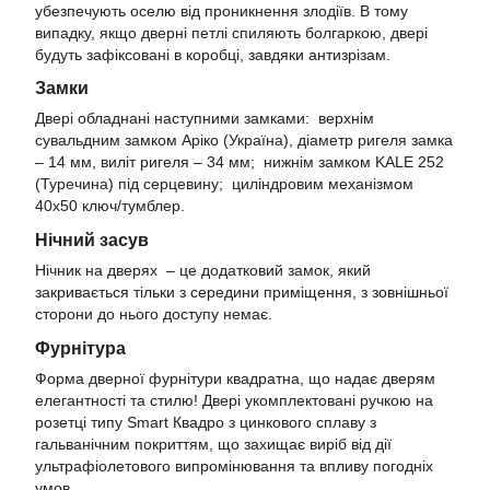
убезпечують оселю від проникнення злодіїв. В тому
випадку, якщо дверні петлі спиляють болгаркою, двері
будуть зафіксовані в коробці, завдяки антизрізам.
Замки
Двері обладнані наступними замками: верхнім
сувальдним замком Аріко (Україна), діаметр ригеля замка
– 14 мм, виліт ригеля – 34 мм; нижнім замком KALE 252
(Туречина) під серцевину; циліндровим механізмом
40х50 ключ/тумблер.
Нічний засув
Нічник на дверях – це додатковий замок, який
закривається тільки з середини приміщення, з зовнішньої
сторони до нього доступу немає.
Фурнітура
Форма дверної фурнітури квадратна, що надає дверям
елегантності та стилю! Двері укомплектовані ручкою на
розетці типу Smart Квадро з цинкового сплаву з
гальванічним покриттям, що захищає виріб від дії
ультрафіолетового випромінювання та впливу погодніх
умов.