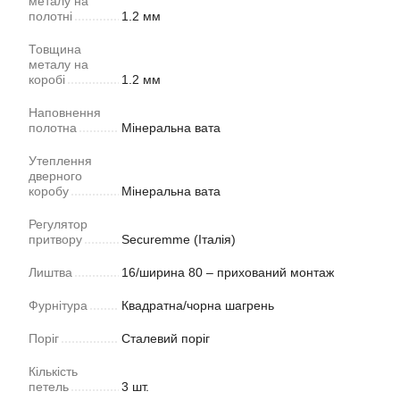
металу на
полотні
1.2 мм
Товщина
металу на
коробі
1.2 мм
Наповнення
полотна
Мінеральна вата
Утеплення
дверного
коробу
Мінеральна вата
Регулятор
притвору
Securemme (Італія)
Лиштва
16/ширина 80 – прихований монтаж
Фурнітура
Квадратна/чорна шагрень
Поріг
Сталевий поріг
Кількість
петель
3 шт.