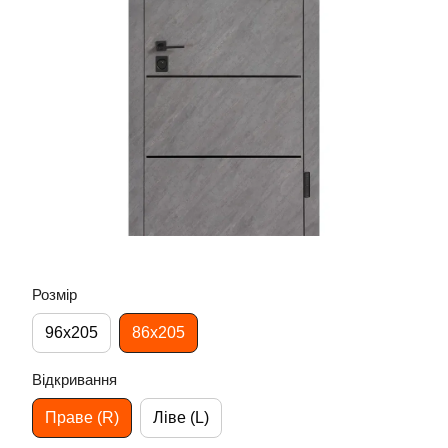
Розмір
96х205
86х205
Відкривання
Праве (R)
Ліве (L)