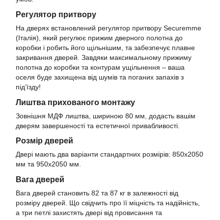
Регулятор притвору
На дверях встановлений регулятор притвору Securemme
(Італія), який регулює прижим дверного полотна до
коробки і робить його щільнішим, та забезпечує плавне
закривання дверей. Завдяки максимальному прижиму
полотна до коробки та контурам ущільнення – ваша
оселя буде захищена від шумів та поганих запахів з
під’їзду!
Лиштва прихованого монтажу
Зовнішня МДФ лиштва, шириною 80 мм, додасть вашім
дверям завершеності та естетичної привабливості.
Розмір дверей
Двері мають два варіанти стандартних розмірів: 850х2050
мм та 950х2050 мм.
Вага дверей
Вага дверей становить 82 та 87 кг в залежності від
розміру дверей. Що свідчить про її міцність та надійність,
а три петлі захистять двері від провисання та